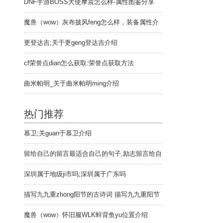
DNF手游BOSS犬使摩震怎么样-属性图鉴分享
魔兽（wow）灰布披风feng怎么样，装备属性介
绍
更登达吉;关于更geng登达吉介绍
cf荣誉点dian怎么获取:荣誉点获取方法
曲米帕明_关于曲米帕明ming介绍
热门推荐
。
慕卫;关guan于慕卫介绍
留给自己的留言最适合自己的句子,励志留言给自
己的句子
深圳属于地级ji市吗;深圳属于广东吗
描写九九重zhong阳节的古诗词 描写九九重阳节
的古诗词句子
魔兽（wow）怀旧服WLK蚌背鱼yu位置介绍