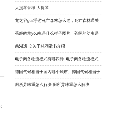
大提琴音域-大提琴
龙之谷gu2手游死亡森林怎么过；死亡森林通关
攻略
苍蝇的幼you虫是什么样子图片、苍蝇的幼虫是
不是蛆
慈湖遗书;关于慈湖遗书介绍
电子商务物流模式有哪四种_电子商务物流模式
有哪几种
德国气候相当于国内哪个城市、德国气候相当于
中国哪
厕所异味重怎么解决 厕所异味重怎么解决
,
比