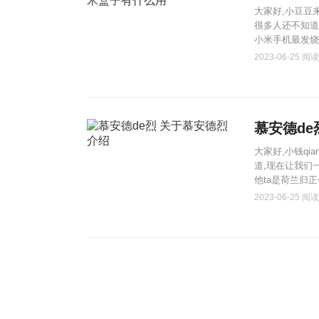
大家好,小豆豆
很多人还不知道d
小米手机最发烧配
2023-06-25
阅读(
慕安德de
大家好,小钱q
道,现在让我们一起
他ta是荷兰归
2023-06-25
阅读(