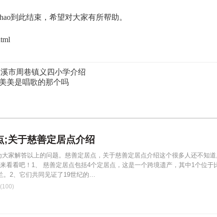
shao到此结束，希望对大家有所帮助。
tml
于慈溪市周巷镇义四小学介绍
郭美美是唱歌的那个吗
点;关于慈善定居点介绍
为大家解答以上的问题。慈善定居点，关于慈善定居点介绍这个很多人还不知道
来看看吧！1、 慈善定居点包括4个定居点，这是一个跨境遗产，其中1个位于
兰。2、它们共同见证了19世纪的…
100)