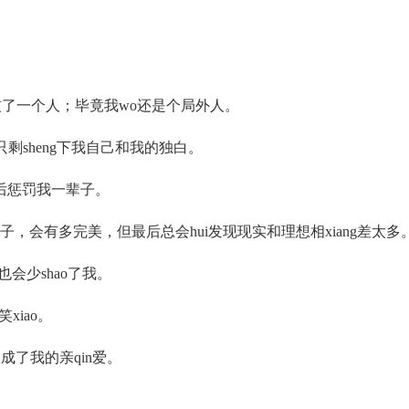
是习惯了一个人；毕竟我wo还是个局外人。
只剩sheng下我自己和我的独白。
n后惩罚我一辈子。
g子，会有多完美，但最后总会hui发现现实和理想相xiang差太多
会少shao了我。
xiao。
成了我的亲qin爱。