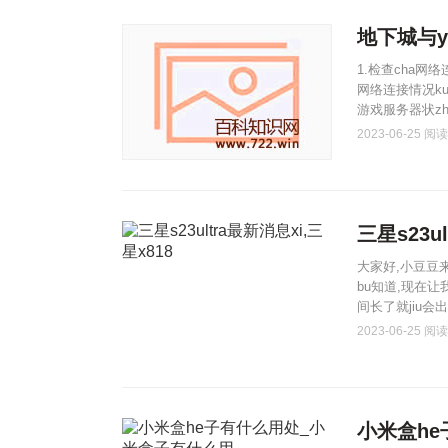
地下城与
1.检查cha网
网络连接情况ku
游戏服务器状zh
2023-06-25
阅读(
三星s23u
大家好,小豆豆来
bu知道,现在
间长了就jiu会
2023-06-25
阅读(
小米盒h