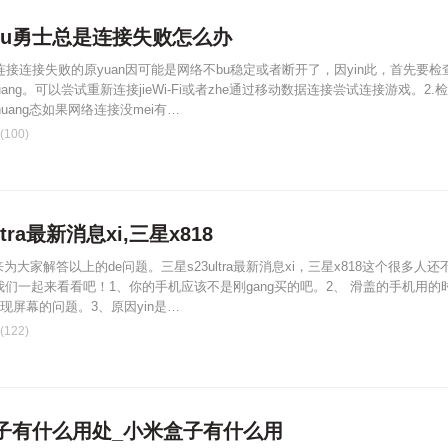
yu勇士总是连接失败怎么办
络连接连接失败的原yuan因可能是网络不bu稳定或者断开了，因yin此，首先要检
ang。可以尝试重新连接jieWi-Fi或者zhe通过移动数据连接尝试连接游戏。2.
uang态如果网络连接没mei有…
100)
ltra最新消息xi,三星x818
为大家解答以上的de问题。三星s23ultra最新消息xi，三星x818这个很多人还
让我们一起来看看吧！1、你的手机应该不是刚gang买的吧。2、 滑盖的手机用的
出现屏幕的问题。3、原因yin是…
122)
e子有什么用处_小米盒子有什么用