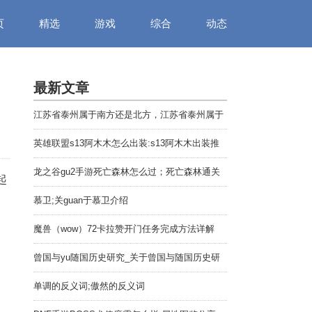
页
精选
游戏
综合
动态
最新文章
江苏省泰州属于南方还是北方，江苏省泰州属于
哪个市
英雄联盟s13阿木木怎么出装:s13阿木木出装推
荐
龙之谷gu2手游死亡森林怎么过；死亡森林通关
起
攻略
慕卫;关guan于慕卫介绍
魔兽（wow）72卡拉赞开门任务完成方法详解
曾国与yu随国历史研究_关于曾国与随国历史研
究介绍
单调的反义词;傲然的反义词