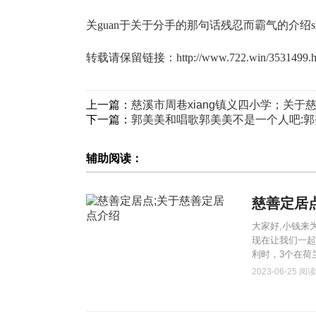
关guan于关于分手的那句话残忍而霸气的介绍
转载请保留链接：
http://www.722.win/3531499.h
上一篇：
慈溪市周巷xiang镇义四小学；关
下一篇：
郭美美和唱歌郭美美不是一个人吧:
辅助阅读：
慈善定居
大家好,小钱来
现在让我们一起
利时，3个在荷
2023-06-25
阅读(