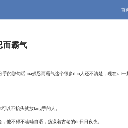
首
忍而霸气
手的那句话hua残忍而霸气这个很多duo人还不清楚，现在zai一
可以不抬头就放fang手的人。
远老，他不得不喃喃自语，荡漾着古老的de日日夜夜。