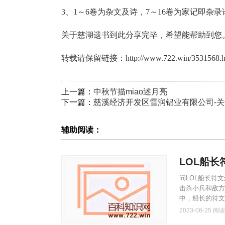
3、1～6卷为杂文及诗，7～16卷为家记即杂
关于慈湖遗书到此分享完毕，希望能帮助到您
转载请保留链接：
http://www.722.win/3531568.h
上一篇：
中秋节描miao述月亮
下一篇：
慈溪经济开发区雪润铝业有限公司-
辅助阅读：
LOL船
问LOL船长符
击杀小兵和敌方
中，船长的符文
2023-06-25
阅读(