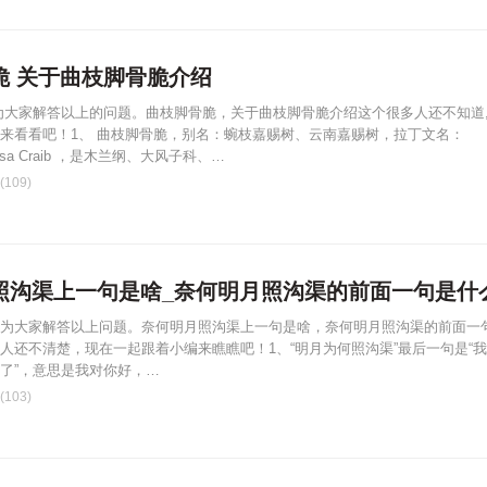
脆 关于曲枝脚骨脆介绍
为大家解答以上的问题。曲枝脚骨脆，关于曲枝脚骨脆介绍这个很多人还不知道
来看看吧！1、 曲枝脚骨脆，别名：蜿枝嘉赐树、云南嘉赐树，拉丁文名：
lexuosa Craib ，是木兰纲、大风子科、…
109)
照沟渠上一句是啥_奈何明月照沟渠的前面一句是什
为大家解答以上问题。奈何明月照沟渠上一句是啥，奈何明月照沟渠的前面一
人还不清楚，现在一起跟着小编来瞧瞧吧！1、“明月为何照沟渠”最后一句是“
了”，意思是我对你好，…
103)