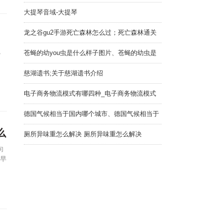
大提琴音域-大提琴
龙之谷gu2手游死亡森林怎么过；死亡森林通关
攻略
,
苍蝇的幼you虫是什么样子图片、苍蝇的幼虫是
不是蛆
慈湖遗书;关于慈湖遗书介绍
电子商务物流模式有哪四种_电子商务物流模式
有哪几种
德国气候相当于国内哪个城市、德国气候相当于
中国哪
么
厕所异味重怎么解决 厕所异味重怎么解决
句
我早