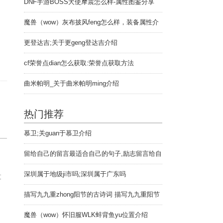
DNF手游BOSS犬使摩震怎么样-属性图鉴分享
。
魔兽（wow）灰布披风feng怎么样，装备属性介
绍
更登达吉;关于更geng登达吉介绍
cf荣誉点dian怎么获取:荣誉点获取方法
曲米帕明_关于曲米帕明ming介绍
热门推荐
慕卫;关guan于慕卫介绍
留给自己的留言最适合自己的句子,励志留言给自
己的句子
深圳属于地级ji市吗;深圳属于广东吗
过
描写九九重zhong阳节的古诗词 描写九九重阳节
的古诗词句子
魔兽（wow）怀旧服WLK蚌背鱼yu位置介绍