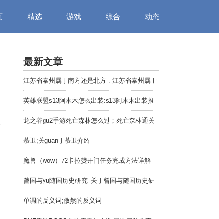
页
精选
游戏
综合
动态
最新文章
江苏省泰州属于南方还是北方，江苏省泰州属于
哪个市
英雄联盟s13阿木木怎么出装:s13阿木木出装推
荐
龙之谷gu2手游死亡森林怎么过；死亡森林通关
看
攻略
慕卫;关guan于慕卫介绍
魔兽（wow）72卡拉赞开门任务完成方法详解
曾国与yu随国历史研究_关于曾国与随国历史研
究介绍
单调的反义词;傲然的反义词