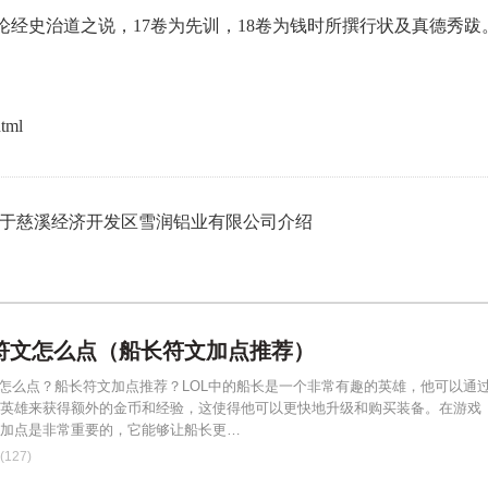
录论经史治道之说，17卷为先训，18卷为钱时所撰行状及真德秀跋
。
tml
关于慈溪经济开发区雪润铝业有限公司介绍
长符文怎么点（船长符文加点推荐）
文怎么点？船长符文加点推荐？LOL中的船长是一个非常有趣的英雄，他可以通
英雄来获得额外的金币和经验，这使得他可以更快地升级和购买装备。在游戏
加点是非常重要的，它能够让船长更…
127)